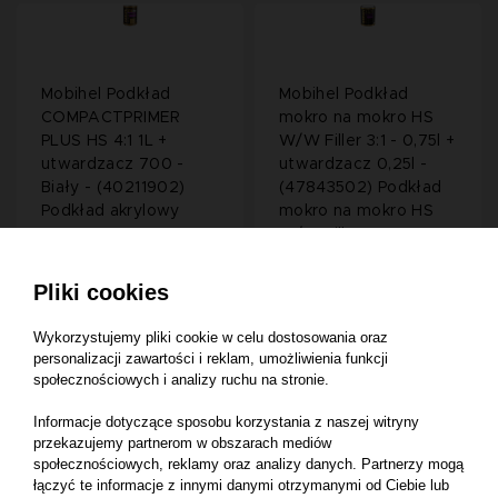
Mobihel Podkład
Mobihel Podkład
COMPACTPRIMER
mokro na mokro HS
PLUS HS 4:1 1L +
W/W Filler 3:1 - 0,75l +
utwardzacz 700 -
utwardzacz 0,25l -
Biały - (40211902)
(47843502) Podkład
Podkład akrylowy
mokro na mokro HS
COMPACTPRIMER
W/W Filler 3:1
PLUS
Pliki cookies
Wykorzystujemy pliki cookie w celu dostosowania oraz
81,80 zł
85,80 zł
personalizacji zawartości i reklam, umożliwienia funkcji
społecznościowych i analizy ruchu na stronie.
Informacje dotyczące sposobu korzystania z naszej witryny
przekazujemy partnerom w obszarach mediów
społecznościowych, reklamy oraz analizy danych. Partnerzy mogą
łączyć te informacje z innymi danymi otrzymanymi od Ciebie lub