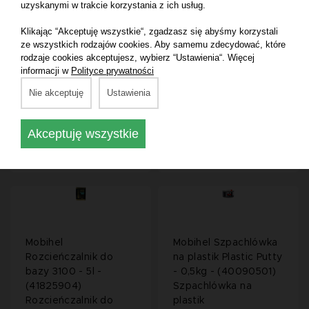
uzyskanymi w trakcie korzystania z ich usług.
Mobihel
Mobihel
Klikając “Akceptuję wszystkie“, zgadzasz się abyśmy korzystali
Rozcieńczalnik 2K
Rozcieńczalnik 2K
ze wszystkich rodzajów cookies. Aby samemu zdecydować, które
2100 - 5l - (41672114)
2100 - 0,5l -
rodzaje cookies akceptujesz, wybierz “Ustawienia“. Więcej
Rozcieńczalnik 2K
Rozcieńczalnik 2K
informacji w
Polityce prywatności
2100
2100
Nie akceptuję
Ustawienia
177,10 zł
24,50 zł
Akceptuję wszystkie
Mobihel
Mobihel Szpachlówka
Rozcieńczalnik do
na plastik Plastic Putty
bazy 3100 - 5l -
- 0,5kg - (40090501)
(41825904)
Szpachlówka na
Rozcieńczalnik do
plastik