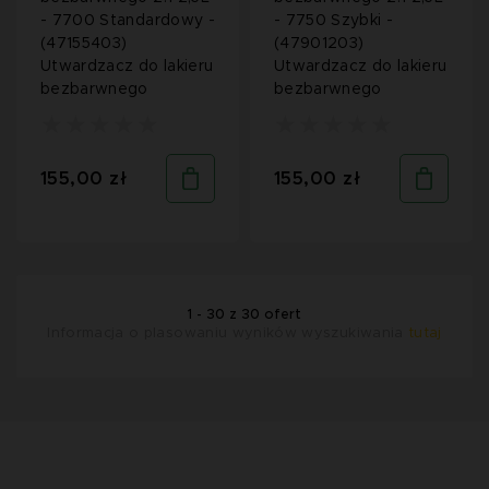
- 7700 Standardowy -
- 7750 Szybki -
(47155403)
(47901203)
Utwardzacz do lakieru
Utwardzacz do lakieru
bezbarwnego
bezbarwnego
155,00 zł
155,00 zł
1 - 30 z 30 ofert
Informacja o plasowaniu wyników wyszukiwania
tutaj