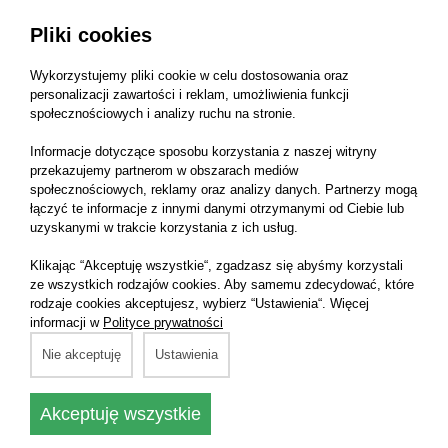
Pliki cookies
Wykorzystujemy pliki cookie w celu dostosowania oraz
79,50 zł
79,50 zł
personalizacji zawartości i reklam, umożliwienia funkcji
społecznościowych i analizy ruchu na stronie.
Informacje dotyczące sposobu korzystania z naszej witryny
przekazujemy partnerom w obszarach mediów
społecznościowych, reklamy oraz analizy danych. Partnerzy mogą
NOWOŚĆ
NOWOŚĆ
łączyć te informacje z innymi danymi otrzymanymi od Ciebie lub
uzyskanymi w trakcie korzystania z ich usług.
Indasa Papier ścierny
Indasa Papier ścierny
wąski Rhynodry 75x50
wąski Rhynodry 75x50
Klikając “Akceptuję wszystkie“, zgadzasz się abyśmy korzystali
- P280 - (010570)
- P320 - (010587)
ze wszystkich rodzajów cookies. Aby samemu zdecydować, które
Papier ścierny wąski
Papier ścierny wąski
rodzaje cookies akceptujesz, wybierz “Ustawienia“. Więcej
75x50
75x50
informacji w
Polityce prywatności
Nie akceptuję
Ustawienia
79,50 zł
79,50 zł
Akceptuję wszystkie