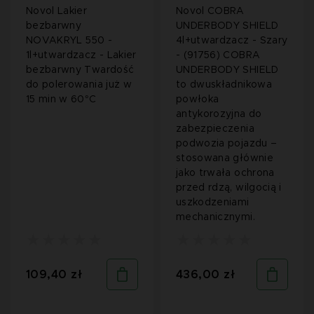
Novol Lakier
Novol COBRA
bezbarwny
UNDERBODY SHIELD
NOVAKRYL 550 -
4l+utwardzacz - Szary
1l+utwardzacz - Lakier
- (91756) COBRA
bezbarwny Twardość
UNDERBODY SHIELD
do polerowania już w
to dwuskładnikowa
15 min w 60°C
powłoka
antykorozyjna do
zabezpieczenia
podwozia pojazdu –
stosowana głównie
jako trwała ochrona
przed rdzą, wilgocią i
uszkodzeniami
mechanicznymi.
109,40 zł
436,00 zł