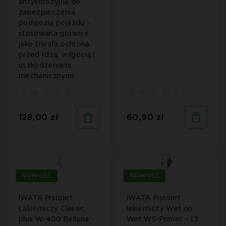
antykorozyjna do
zabezpieczenia
podwozia pojazdu –
stosowana głównie
jako trwała ochrona
przed rdzą, wilgocią i
uszkodzeniami
mechanicznymi.
128,00 zł
60,90 zł
NOWOŚĆ
NOWOŚĆ
IWATA Pistolet
IWATA Pistolet
Lakierniczy Classic
lakierniczy Wet on
plus W-400 Bellaria -
Wet WS-Primer - 1.3