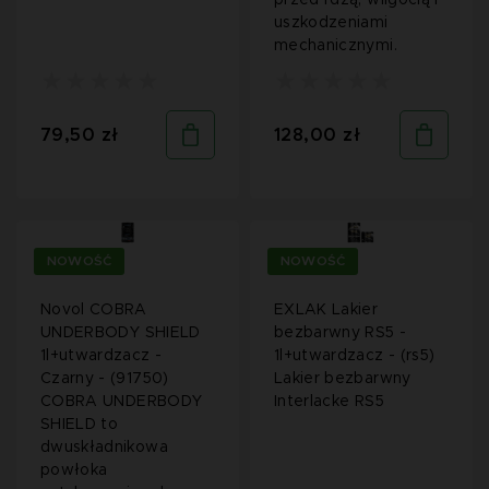
uszkodzeniami
mechanicznymi.
79,50 zł
128,00 zł
NOWOŚĆ
NOWOŚĆ
Novol COBRA
EXLAK Lakier
UNDERBODY SHIELD
bezbarwny RS5 -
1l+utwardzacz -
1l+utwardzacz - (rs5)
Czarny - (91750)
Lakier bezbarwny
COBRA UNDERBODY
Interlacke RS5
SHIELD to
dwuskładnikowa
powłoka