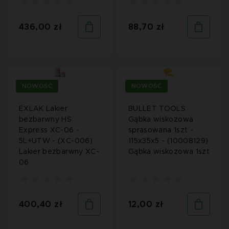
436,00 zł
88,70 zł
NOWOŚĆ
NOWOŚĆ
EXLAK Lakier
BULLET TOOLS
bezbarwny HS
Gąbka wiskozowa
Express XC-06 -
sprasowana 1szt -
5L+UTW - (XC-006)
115x35x5 - (10008129)
Lakier bezbarwny XC-
Gąbka wiskozowa 1szt
06
400,40 zł
12,00 zł