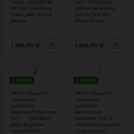
1.4mm - (13328514P)
mm - (130812A0)
Pistolet Lakierniczy
pistolet lakierniczy
Classic plus W-400
Wet on Wet WS-
Bellaria
Primer 1,3 mm
1 756,00 zł
1 465,00 zł
NOWOŚĆ
NOWOŚĆ
IWATA Regulator
IWATA Regulator
ciśnienia do
ciśnienia do
pistoletów
pistoletów
lakiernicych Manometr
lakierniczych
HVC - - (14378610)
Manometr HVC-2 - -
Iwata Regulator
(14378610) Manometr
ciśnienia HVC
z regulatorem i