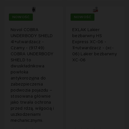
NOWOŚĆ
NOWOŚĆ
Novol COBRA
EXLAK Lakier
UNDERBODY SHIELD
bezbarwny HS
4l+utwardzacz -
Express XC-06 -
Czarny - (91749)
1l+utwardzacz - (xc-
COBRA UNDERBODY
06) Lakier bezbarwny
SHIELD to
XC-06
dwuskładnikowa
powłoka
antykorozyjna do
zabezpieczenia
podwozia pojazdu –
stosowana głównie
jako trwała ochrona
przed rdzą, wilgocią i
uszkodzeniami
mechanicznymi.