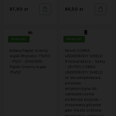
87,90 zł
84,50 zł
NOWOŚĆ
NOWOŚĆ
Indasa Papier ścierny
Novol COBRA
wąski Rhynalox 75x50
UNDERBODY SHIELD
- P120 - (000939)
1l+utwardzacz - Szary
Papier ścierny wąski
- (91755) COBRA
75x50
UNDERBODY SHIELD
to dwuskładnikowa
powłoka
antykorozyjna do
zabezpieczenia
podwozia pojazdu –
stosowana głównie
jako trwała ochrona
przed rdzą, wilgocią i