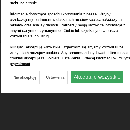
ruchu na stronie.
zł
13,00 zł
Informacje dotyczące sposobu korzystania z naszej witryny
przekazujemy partnerom w obszarach mediów społecznościowych,
reklamy oraz analizy danych. Partnerzy mogą łączyć te informacje z
innymi danymi otrzymanymi od Ciebie lub uzyskanymi w trakcie
korzystania z ich usług.
2 ofert
acja o plasowaniu wyników wyszukiwania
tutaj
Klikając “Akceptuję wszystkie“, zgadzasz się abyśmy korzystali ze
wszystkich rodzajów cookies. Aby samemu zdecydować, które rodzaje
cookies akceptujesz, wybierz “Ustawienia“. Więcej informacji w
Polityc
prywatności
Akceptuję wszystkie
Nie akceptuję
Ustawienia