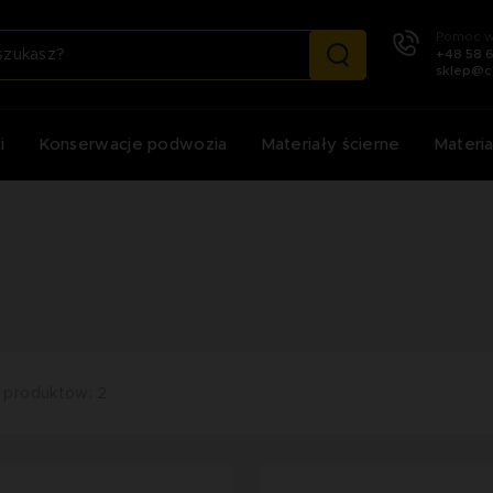
Pomoc w
+48 58 
sklep@c
i
Konserwacje podwozia
Materiały ścierne
Materia
 produktów: 2