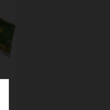
NNA
ująca