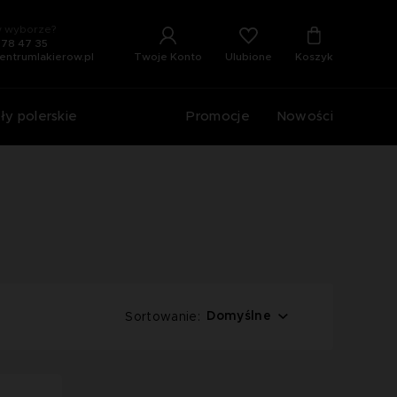
 wyborze?
678 47 35
Ulubione
Twoje Konto
Koszyk
entrumlakierow.pl
ły polerskie
Promocje
Nowości
Domyślne
Sortowanie: