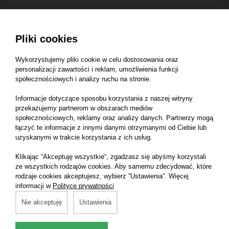
Pliki cookies
Novol RĘCZNIK
Novol Ściereczka
Wykorzystujemy pliki cookie w celu dostosowania oraz
PAPIEROWY
pyłochłonna
personalizacji zawartości i reklam, umożliwienia funkcji
DWUWARSTWOWY -
antystatyczna - -
społecznościowych i analizy ruchu na stronie.
- (39510) Ręcznik
(39540) Ściereczka
Informacje dotyczące sposobu korzystania z naszej witryny
papierowy
pyłochłonna
przekazujemy partnerom w obszarach mediów
dwuwarstwowy
antystatyczna
społecznościowych, reklamy oraz analizy danych. Partnerzy mogą
łączyć te informacje z innymi danymi otrzymanymi od Ciebie lub
uzyskanymi w trakcie korzystania z ich usług.
48,80 zł
3,40 zł
Klikając “Akceptuję wszystkie“, zgadzasz się abyśmy korzystali
ze wszystkich rodzajów cookies. Aby samemu zdecydować, które
rodzaje cookies akceptujesz, wybierz “Ustawienia“. Więcej
informacji w
Polityce prywatności
Nie akceptuję
Ustawienia