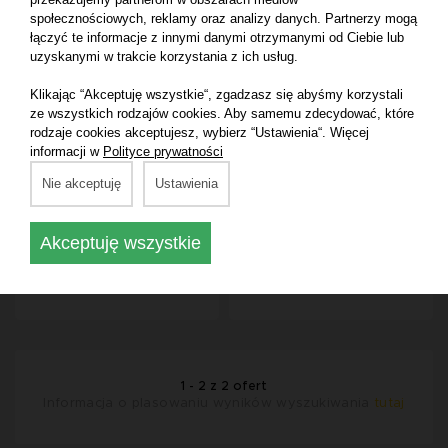
społecznościowych, reklamy oraz analizy danych. Partnerzy mogą
łączyć te informacje z innymi danymi otrzymanymi od Ciebie lub
uzyskanymi w trakcie korzystania z ich usług.
Formuła 1 CARNUBA
Formuła 1 CARNUBA
Klikając “Akceptuję wszystkie“, zgadzasz się abyśmy korzystali
CAR WAX Pasta z
WAX Krem Carnuba -
ze wszystkich rodzajów cookies. Aby samemu zdecydować, które
gąbką - 236ml -
473ml - (DF766)
rodzaje cookies akceptujesz, wybierz “Ustawienia“. Więcej
(DF761) CARNUBA
CARNUBA WAX Krem
informacji w
Polityce prywatności
CAR WAX Pasta z
Carnuba
gąbką
Nie akceptuję
Ustawienia
Akceptuję wszystkie
46,30 zł
42,80 zł
1 - 2 z 2 ofert
Informacja o plasowaniu wyników wyszukiwania
tutaj