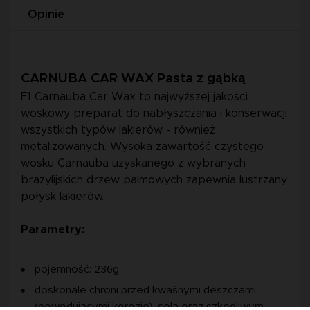
Opinie
CARNUBA CAR WAX Pasta z gąbką
F1 Carnauba Car Wax to najwyższej jakości
woskowy preparat do nabłyszczania i konserwacji
wszystkich typów lakierów - również
metalizowanych. Wysoka zawartość czystego
wosku Carnauba uzyskanego z wybranych
brazylijskich drzew palmowych zapewnia lustrzany
połysk lakierów.
Parametry:
pojemność: 236g.
doskonale chroni przed kwaśnymi deszczami
(powodującymi korozję), solą oraz szkodliwym