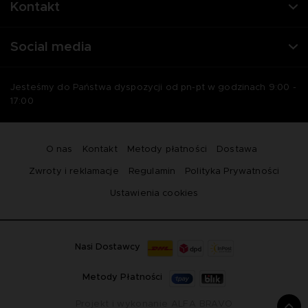
Kontakt
Social media
Jesteśmy do Państwa dyspozycji od pn-pt w godzinach 9:00 -
17:00
O nas
Kontakt
Metody płatności
Dostawa
Zwroty i reklamacje
Regulamin
Polityka Prywatności
Ustawienia cookies
Nasi Dostawcy
Metody Płatności
Projekt i wykonanie
ALFA BRAVO