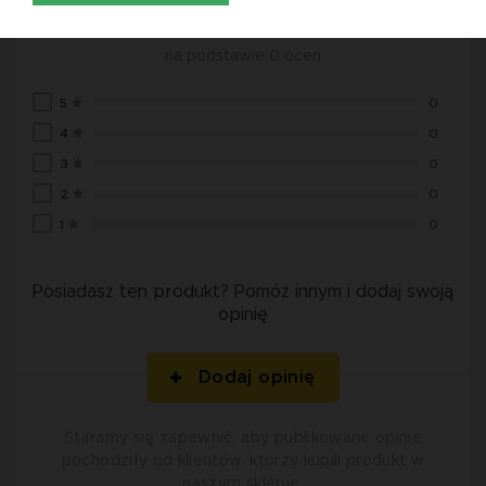
0.0
na podstawie 0 ocen
5
0
4
0
3
0
2
0
1
0
Posiadasz ten produkt? Pomóż innym i dodaj swoją
opinię
Dodaj opinię
Staramy się zapewnić, aby publikowane opinie
pochodziły od klientów, którzy kupili produkt w
naszym sklepie.