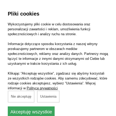
promieniowaniem UV - dzięki temu skutecznie
przedłuża żywotność lakieru
Pliki cookies
zastosowanie wosku CARNAUBA (najtwardszego
Wykorzystujemy pliki cookie w celu dostosowania oraz
wosku na świecie) gwarantuje, że efekt
personalizacji zawartości i reklam, umożliwienia funkcji
stosowania preparatu będzie widoczny po wielu
społecznościowych i analizy ruchu na stronie.
myciach samochodu
Informacje dotyczące sposobu korzystania z naszej witryny
idealny do ultra nowoczesnych lakierów
przekazujemy partnerom w obszarach mediów
polerowanie nie wymaga użycia siły - jest lekkie i
społecznościowych, reklamy oraz analizy danych. Partnerzy mogą
łączyć te informacje z innymi danymi otrzymanymi od Ciebie lub
przyjemne
uzyskanymi w trakcie korzystania z ich usług.
jest to twardy wosk samochodowy w puszce
Klikając “Akceptuję wszystkie“, zgadzasz się abyśmy korzystali
ze wszystkich rodzajów cookies. Aby samemu zdecydować, które
rodzaje cookies akceptujesz, wybierz “Ustawienia“. Więcej
informacji w
Polityce prywatności
Opinie o produkcie:
Nie akceptuję
Ustawienia
Średnia ocena:
Akceptuję wszystkie