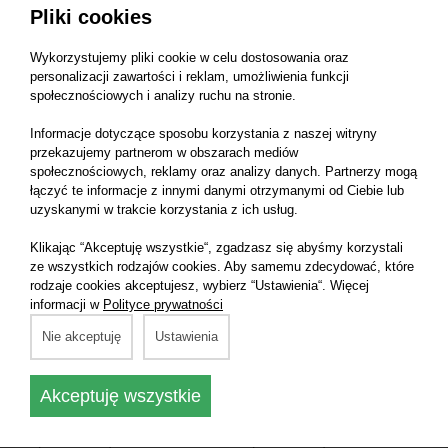
Pliki cookies
Wykorzystujemy pliki cookie w celu dostosowania oraz
Lakeland Kombinezon
Lakeland Kombinezon
personalizacji zawartości i reklam, umożliwienia funkcji
społecznościowych i analizy ruchu na stronie.
lakierniczy - L -
lakierniczy - XL -
(ESGP528)
(ESGP528)
Informacje dotyczące sposobu korzystania z naszej witryny
Kombinezon
Kombinezon
przekazujemy partnerom w obszarach mediów
lakierniczy
lakierniczy
społecznościowych, reklamy oraz analizy danych. Partnerzy mogą
łączyć te informacje z innymi danymi otrzymanymi od Ciebie lub
uzyskanymi w trakcie korzystania z ich usług.
20,00 zł
20,00 zł
Klikając “Akceptuję wszystkie“, zgadzasz się abyśmy korzystali
ze wszystkich rodzajów cookies. Aby samemu zdecydować, które
rodzaje cookies akceptujesz, wybierz “Ustawienia“. Więcej
informacji w
Polityce prywatności
Nie akceptuję
Ustawienia
Akceptuję wszystkie
Lakeland Kombinezon
Lakeland Kombinezon
lakierniczy - XXL -
lakierniczy - XXXL -
(ESGP528)
(ESGP528)