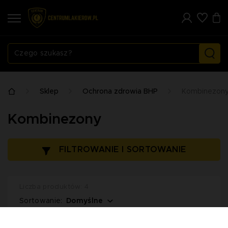
Sklep
Ochrona zdrowia BHP
Kombinezon
Kombinezony
FILTROWANIE I SORTOWANIE
Liczba produktów: 4
Domyślne
Sortowanie: