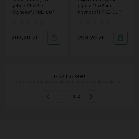
gąbce 115x25m
gąbce 115x25m
Rhynosoft PRE-CUT
Rhynosoft PRE-CUT
203,20 zł
203,20 zł
1 - 30 z 37 ofert
Informacja o plasowaniu wyników wyszukiwania
tutaj
1
z 2