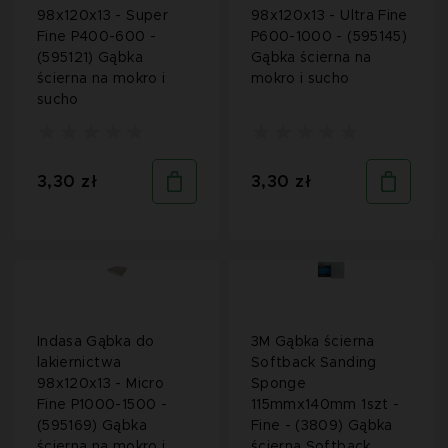
98x120x13 - Super
98x120x13 - Ultra Fine
Fine P400-600 -
P600-1000 - (595145)
(595121) Gąbka
Gąbka ścierna na
ścierna na mokro i
mokro i sucho
sucho
3,30 zł
3,30 zł
Indasa Gąbka do
3M Gąbka ścierna
lakiernictwa
Softback Sanding
98x120x13 - Micro
Sponge
Fine P1000-1500 -
115mmx140mm 1szt -
(595169) Gąbka
Fine - (3809) Gąbka
ścierna na mokro i
ścierna Softback