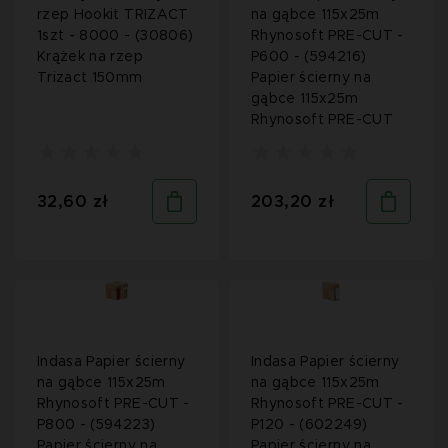
rzep Hookit TRIZACT
na gąbce 115x25m
1szt - 8000 - (30806)
Rhynosoft PRE-CUT -
Krążek na rzep
P600 - (594216)
Trizact 150mm
Papier ścierny na
gąbce 115x25m
Rhynosoft PRE-CUT
32,60 zł
203,20 zł
Indasa Papier ścierny
Indasa Papier ścierny
na gąbce 115x25m
na gąbce 115x25m
Rhynosoft PRE-CUT -
Rhynosoft PRE-CUT -
P800 - (594223)
P120 - (602249)
Papier ścierny na
Papier ścierny na