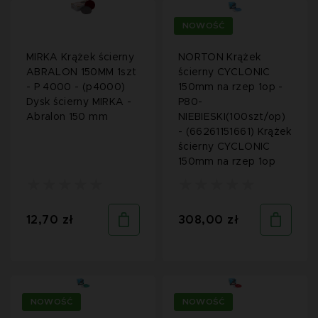
NOWOŚĆ
MIRKA Krążek ścierny
NORTON Krążek
ABRALON 150MM 1szt
ścierny CYCLONIC
- P 4000 - (p4000)
150mm na rzep 1op -
Dysk ścierny MIRKA -
P80-
Abralon 150 mm
NIEBIESKI(100szt/op)
- (66261151661) Krążek
ścierny CYCLONIC
150mm na rzep 1op
12,70 zł
308,00 zł
NOWOŚĆ
NOWOŚĆ