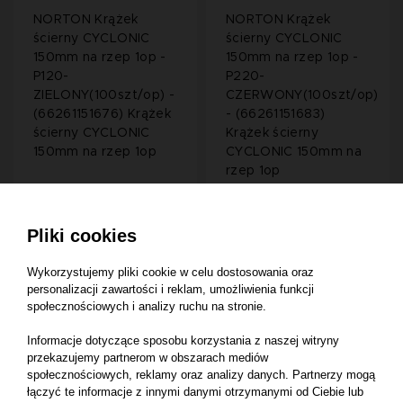
NORTON Krążek
NORTON Krążek
ścierny CYCLONIC
ścierny CYCLONIC
150mm na rzep 1op -
150mm na rzep 1op -
P120-
P220-
ZIELONY(100szt/op) -
CZERWONY(100szt/op)
(66261151676) Krążek
- (66261151683)
ścierny CYCLONIC
Krążek ścierny
150mm na rzep 1op
CYCLONIC 150mm na
rzep 1op
Pliki cookies
275,00 zł
275,00 zł
Wykorzystujemy pliki cookie w celu dostosowania oraz
personalizacji zawartości i reklam, umożliwienia funkcji
społecznościowych i analizy ruchu na stronie.
Informacje dotyczące sposobu korzystania z naszej witryny
NOWOŚĆ
NOWOŚĆ
przekazujemy partnerom w obszarach mediów
społecznościowych, reklamy oraz analizy danych. Partnerzy mogą
NORTON Krążek
NORTON Krążek
łączyć te informacje z innymi danymi otrzymanymi od Ciebie lub