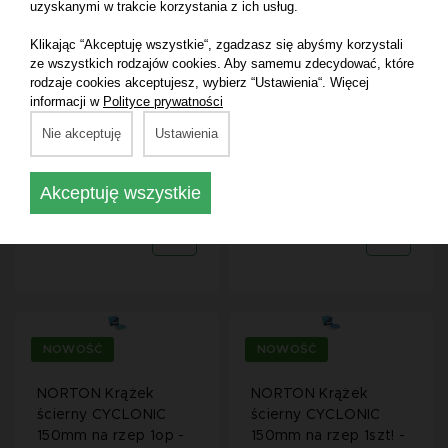
ścierny CYCLONIC
ścierny CYCLONIC
uzyskanymi w trakcie korzystania z ich usług.
150mm na rzep 1op -
150mm na rzep 1op -
Klikając “Akceptuję wszystkie“, zgadzasz się abyśmy korzystali
P280-
P500-
ze wszystkich rodzajów cookies. Aby samemu zdecydować, które
ŁOSOSIOWY(50szt/op)
FUKSJA(50szt/op) -
rodzaje cookies akceptujesz, wybierz “Ustawienia“. Więcej
- (66261151796)
(66261151672) Krążek
informacji w
Polityce prywatności
Krążek ścierny
ścierny CYCLONIC
CYCLONIC 150mm na
150mm na rzep 1op
Nie akceptuję
Ustawienia
rzep 1op
Akceptuję wszystkie
142,50 zł
142,50 zł
NOWOŚĆ
NOWOŚĆ
NORTON Krążek
NORTON Krążek
ścierny CYCLONIC
ścierny CYCLONIC
150mm na rzep 1op -
150mm na rzep 1szt! -