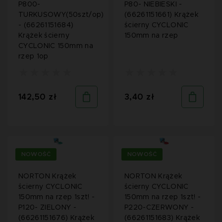
P800-
P80- NIEBIESKI -
TURKUSOWY(50szt/op)
(66261151661) Krążek
- (66261151684)
ścierny CYCLONIC
Krążek ścierny
150mm na rzep
CYCLONIC 150mm na
rzep 1op
142,50 zł
3,40 zł
NOWOŚĆ
NOWOŚĆ
NORTON Krążek
NORTON Krążek
ścierny CYCLONIC
ścierny CYCLONIC
150mm na rzep 1szt! -
150mm na rzep 1szt! -
P120- ZIELONY -
P220-CZERWONY -
(66261151676) Krążek
(66261151683) Krążek