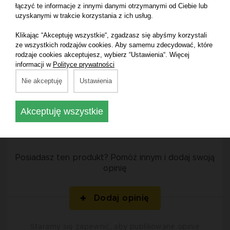
Średnia ocena:
łączyć te informacje z innymi danymi otrzymanymi od Ciebie lub
uzyskanymi w trakcie korzystania z ich usług.
0.0
Klikając “Akceptuję wszystkie“, zgadzasz się abyśmy korzystali
ze wszystkich rodzajów cookies. Aby samemu zdecydować, które
na podstawie 0 ocen
rodzaje cookies akceptujesz, wybierz “Ustawienia“. Więcej
informacji w
Polityce prywatności
5
0
Nie akceptuję
Ustawienia
4
0
3
0
Akceptuję wszystkie
2
0
1
0
Posiadasz ten produkt? Pomóż innym i dodaj swoją
opinię
Dodaj opinię
Staramy się zapewnić, aby publikowane opinie