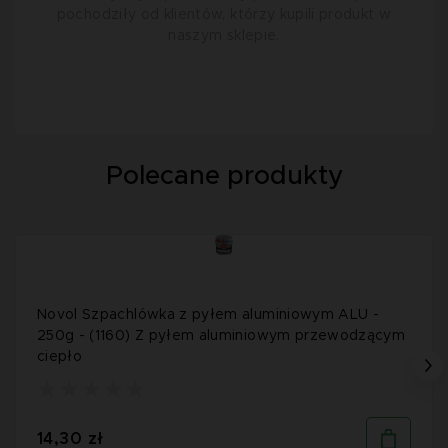
pochodziły od klientów, którzy kupili produkt w
naszym sklepie.
Polecane produkty
Novol Szpachlówka z pyłem aluminiowym ALU -
250g - (1160) Z pyłem aluminiowym przewodzącym
ciepło
14,30 zł