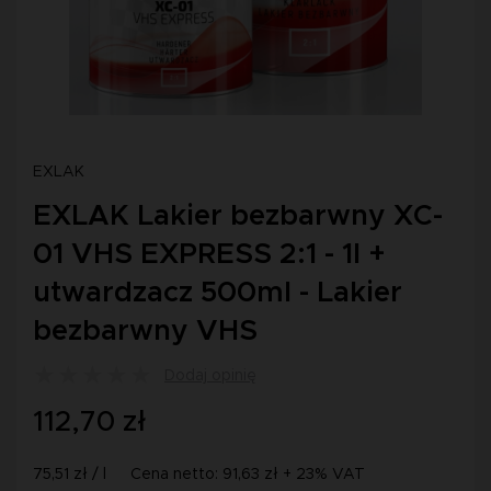
EXLAK
EXLAK Lakier bezbarwny XC-
01 VHS EXPRESS 2:1 - 1l +
utwardzacz 500ml - Lakier
bezbarwny VHS
Dodaj opinię
112,70 zł
75,51 zł / l
Cena netto: 91,63 zł + 23% VAT