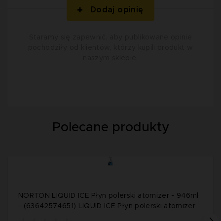
Dodaj opinię
Staramy się zapewnić, aby publikowane opinie
pochodziły od klientów, którzy kupili produkt w
naszym sklepie.
Polecane produkty
NORTON LIQUID ICE Płyn polerski atomizer - 946ml
- (63642574651) LIQUID ICE Płyn polerski atomizer