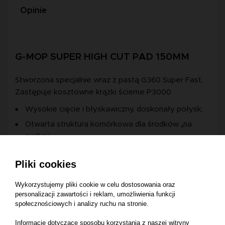
Opinie
G-MOP SUPER HIGH CUT PAD 150MM
Stworzona specjalnie wraz z pastą G360 Super Fast.
Zastępuje kosztowne krążki ścierne P3000
Wysokie cięcie i błyskawiczny, doskonały połysk,
Otwarta struktura komórkowa dla środków „na
sucho”,
Doskonała trwałość,
Pliki cookies
Doskonałe prowadzenie i elastyczność, pozwalają
łatwo prześlizgiwać się po krawędziach
Wykorzystujemy pliki cookie w celu dostosowania oraz
powierzchni.
personalizacji zawartości i reklam, umożliwienia funkcji
społecznościowych i analizy ruchu na stronie.
Informacje dotyczące sposobu korzystania z naszej witryny