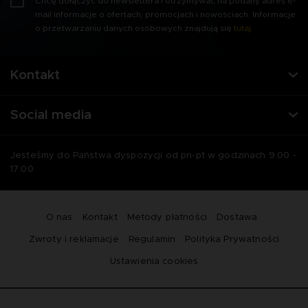
Chcę dołączyć do newslettera i otrzymywać na podany adres e-
mail informacje o ofertach, promocjach i nowościach. Informacje
o przetwarzaniu danych osobowych znajdują się
tutaj
.
Kontakt
Social media
Jesteśmy do Państwa dyspozycji od pn-pt w godzinach 9:00 -
17:00
O nas
Kontakt
Metody płatności
Dostawa
Zwroty i reklamacje
Regulamin
Polityka Prywatności
Ustawienia cookies