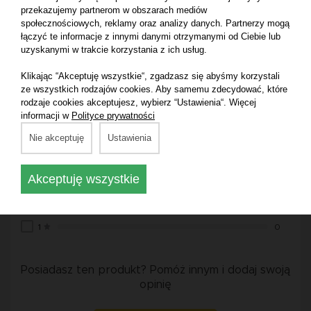
przekazujemy partnerom w obszarach mediów
Opinie o produkcie:
społecznościowych, reklamy oraz analizy danych. Partnerzy mogą
łączyć te informacje z innymi danymi otrzymanymi od Ciebie lub
uzyskanymi w trakcie korzystania z ich usług.
Średnia ocena:
Klikając “Akceptuję wszystkie“, zgadzasz się abyśmy korzystali
0.0
ze wszystkich rodzajów cookies. Aby samemu zdecydować, które
rodzaje cookies akceptujesz, wybierz “Ustawienia“. Więcej
informacji w
Polityce prywatności
na podstawie 0 ocen
Nie akceptuję
Ustawienia
5
0
4
0
Akceptuję wszystkie
3
0
2
0
1
0
Posiadasz ten produkt? Pomóż innym i dodaj swoją
opinię