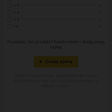
4
0
3
0
2
0
1
0
Posiadasz ten produkt? Pomóż innym i dodaj swoją
opinię
Dodaj opinię
Staramy się zapewnić, aby publikowane opinie
pochodziły od klientów, którzy kupili produkt w
naszym sklepie.