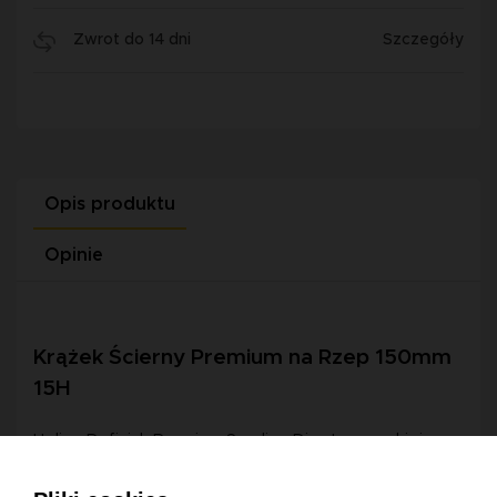
Zwrot do 14 dni
Szczegóły
Opis produktu
Opinie
Krążek Ścierny Premium na Rzep 150mm
15H
Helios Refinish Premium Sanding Disc to wysokiej
jakości krążki ścierne na rzep o średnicy 150 mm,
przeznaczone do efektywnej obróbki różnorodnych