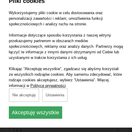
Pliki cookies
powierzchni.
Wykorzystujemy pliki cookie w celu dostosowania oraz
personalizacji zawartości i reklam, umożliwienia funkcji
Specyfikacja techniczna:
społecznościowych i analizy ruchu na stronie.
Mocowanie: na rzep
Informacje dotyczące sposobu korzystania z naszej witryny
Średnica: 150 mm
przekazujemy partnerom w obszarach mediów
społecznościowych, reklamy oraz analizy danych. Partnerzy mogą
Ilość otworów: 15H
łączyć te informacje z innymi danymi otrzymanymi od Ciebie lub
uzyskanymi w trakcie korzystania z ich usług.
Klikając “Akceptuję wszystkie“, zgadzasz się abyśmy korzystali
ze wszystkich rodzajów cookies. Aby samemu zdecydować, które
Opinie o produkcie:
rodzaje cookies akceptujesz, wybierz “Ustawienia“. Więcej
informacji w
Polityce prywatności
Średnia ocena:
Nie akceptuję
Ustawienia
0.0
Akceptuję wszystkie
na podstawie 0 ocen
5
0