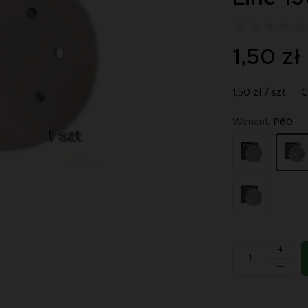
1,50 zł
1,50 zł / szt
C
Wariant:
P60
+