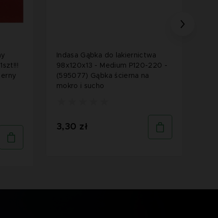
ny
Indasa Gąbka do lakiernictwa
Ind
szt!!!
98x120x13 - Medium P120-220 -
dys
ierny
(595077) Gąbka ścierna na
(14
mokro i sucho
dys
3,30 zł
82