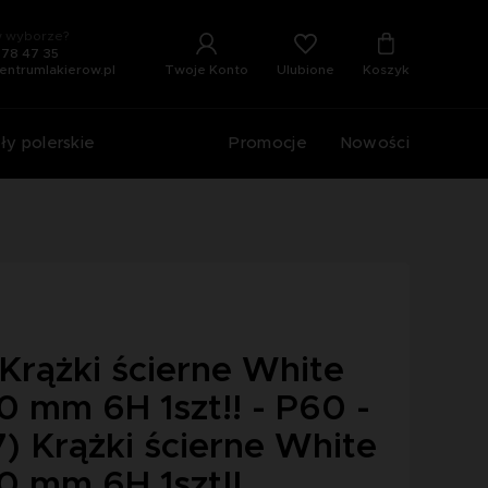
 wyborze?
678 47 35
Ulubione
Twoje Konto
Koszyk
entrumlakierow.pl
ły polerskie
Promocje
Nowości
 Krążki ścierne White
0 mm 6H 1szt!! - P60 -
) Krążki ścierne White
50 mm 6H 1szt!!