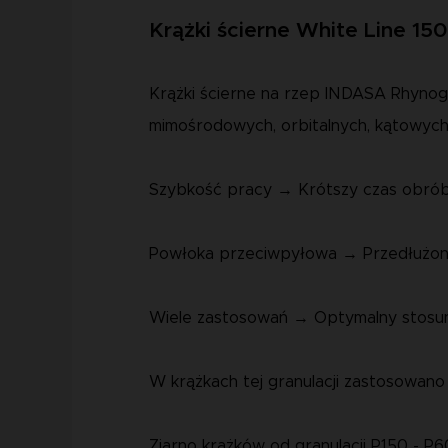
Krążki ścierne White Line 150
Krążki ścierne na rzep INDASA Rhynog
mimośrodowych, orbitalnych, kątowych 
Szybkość pracy → Krótszy czas obrób
Powłoka przeciwpyłowa → Przedłużony
Wiele zastosowań → Optymalny stosun
W krążkach tej granulacji zastosowano
Ziarno krążków od granulacji P150 - P