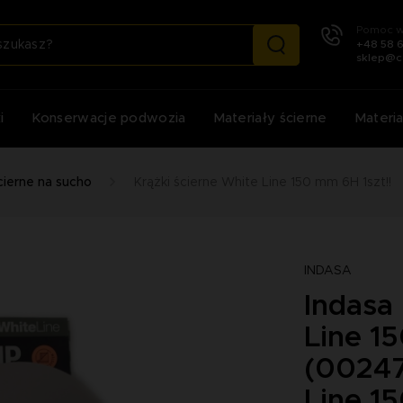
Pomoc w
+48 58 
sklep@c
i
Konserwacje podwozia
Materiały ścierne
Materia
cierne na sucho
Krążki ścierne White Line 150 mm 6H 1szt!!
INDASA
Indasa
Line 15
(00247
Line 1