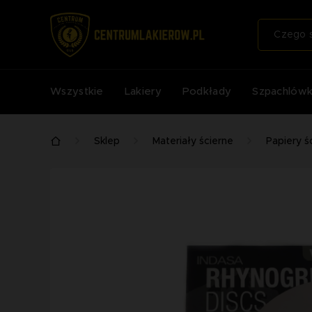
Wszystkie
Lakiery
Podkłady
Szpachlówk
Sklep
Materiały ścierne
Papiery ś