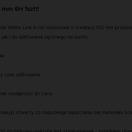
 mm 6H 1szt!!
rip White Line 6-cio otworowe o średnicy 150 mm przezna
jak i do szlifowania ręcznego na sucho.
ki
 czas szlifowania
ek wydajności do ceny
 nasyp otwarty co zapobiega zapychaniu się materiału ści
600 dodatkowo pokryte jest stearynianem - związkiem chem