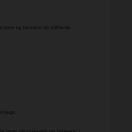
czone są zarówno do szlifierek
ernego.
icznym zapobiegającym zaklejaniu i