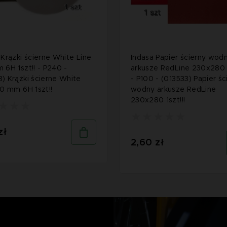
 Krążki ścierne White Line
Indasa Papier ścierny wod
 6H 1szt!! - P240 -
arkusze RedLine 230x280 1
) Krążki ścierne White
- P100 - (013533) Papier śc
50 mm 6H 1szt!!
wodny arkusze RedLine
230x280 1szt!!!
zł
2,60 zł