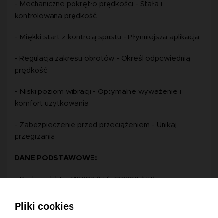
- Mechaniczne pokrętło prędkości - Stała i
kontrolowana prędkość
- Miękki start z kontrolą spustu - Płynniejsza aplikacja
- Regulacja zakresu obrotów - Określ odpowiednią
prędkość
- Niski poziom wibracji - Optymalne wyważenie i
komfort użytkowania
- Zabezpieczenie przed przeciążeniem - Unikaj
przegrzania
DANE PODSTAWOWE:
- Kod produktu: 610282 (EU), 610299 (UK)
- Rodzaje wtyczek: EU, UK
Pliki cookies