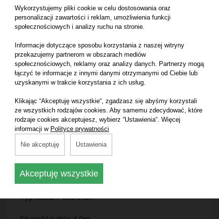
- Napięcie: 220-240V
Wykorzystujemy pliki cookie w celu dostosowania oraz
personalizacji zawartości i reklam, umożliwienia funkcji
- Pobór mocy: 710 watt
społecznościowych i analizy ruchu na stronie.
Informacje dotyczące sposobu korzystania z naszej witryny
- Moc wyjściowa: 420 watt
przekazujemy partnerom w obszarach mediów
społecznościowych, reklamy oraz analizy danych. Partnerzy mogą
- Częstotliwość: 50/60Hz
łączyć te informacje z innymi danymi otrzymanymi od Ciebie lub
uzyskanymi w trakcie korzystania z ich usług.
- Prędkość bez obciążenia: 1500-4500rpm
Klikając “Akceptuję wszystkie“, zgadzasz się abyśmy korzystali
ze wszystkich rodzajów cookies. Aby samemu zdecydować, które
- Prędkość orbitalna, bez obciążenia: 3000-9000rpm
rodzaje cookies akceptujesz, wybierz “Ustawienia“. Więcej
informacji w
Polityce prywatności
- Maks. rozmiar padu polerskiego: 160mm
Nie akceptuję
Ustawienia
- Maks. rozmiar dysku mocującego: 150mm
Akceptuję wszystkie
- Skok polerski: 15mm
- Typ kabla: Poliuretan