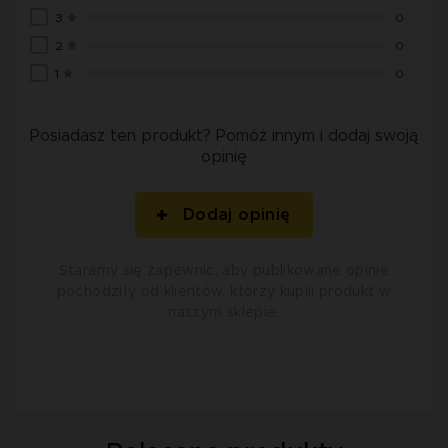
3
0
2
0
1
0
Posiadasz ten produkt? Pomóż innym i dodaj swoją
opinię
Dodaj opinię
Staramy się zapewnić, aby publikowane opinie
pochodziły od klientów, którzy kupili produkt w
naszym sklepie.