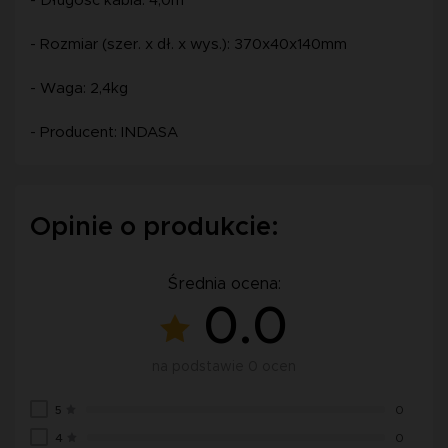
- Długość kabla: 4,0m
- Rozmiar (szer. x dł. x wys.): 370x40x140mm
- Waga: 2,4kg
- Producent: INDASA
Opinie o produkcie:
Średnia ocena:
0.0
na podstawie 0 ocen
5
0
4
0