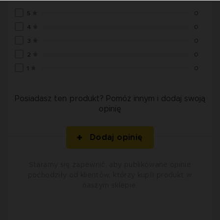
5
0
4
0
3
0
2
0
1
0
Posiadasz ten produkt? Pomóż innym i dodaj swoją
opinię
Dodaj opinię
Staramy się zapewnić, aby publikowane opinie
pochodziły od klientów, którzy kupili produkt w
naszym sklepie.