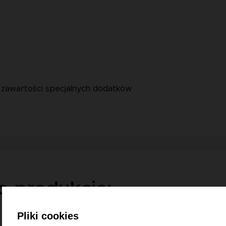
i zawartości specjalnych dodatków
o produkcie:
Pliki cookies