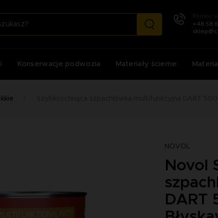
Pomoc w
+48 58 
sklep@c
i
Konserwacje podwozia
Materiały ścierne
Materia
kkie
Szybkoschnąca szpachlówka multifunkcyjna DART 500
NOVOL
Novol 
szpach
DART 5
Błyska