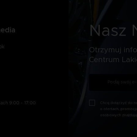
Nasz 
media
ok
Otrzymuj inf
Centrum Laki
Chcę dołączyć do ne
ach 9:00 - 17:00
o ofertach, promocj
osobowych znajdują