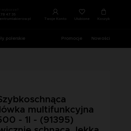
 wyborze?
678 47 35
Ulubione
Twoje Konto
Koszyk
entrumlakierow.pl
ły polerskie
Promocje
Nowości
Szybkoschnąca
lówka multifunkcyjna
00 - 1l - (91395)
wicznie schnąca, lekka