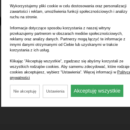
5
Wykorzystujemy pliki cookie w celu dostosowania oraz personalizacji
zawartości i reklam, umożliwienia funkcji społecznościowych i analizy
4
0
ruchu na stronie.
3
Informacje dotyczące sposobu korzystania z naszej witryny
2
przekazujemy partnerom w obszarach mediów społecznościowych,
n
1
reklamy oraz analizy danych. Partnerzy mogą łączyć te informacje z
innymi danymi otrzymanymi od Ciebie lub uzyskanymi w trakcie
korzystania z ich usług.
Posiadasz ten produkt? Pomóż innym i dodaj swoją opinię
Klikając “Akceptuję wszystkie“, zgadzasz się abyśmy korzystali ze
wszystkich rodzajów cookies. Aby samemu zdecydować, które rodzaje
Dodaj opinię
cookies akceptujesz, wybierz “Ustawienia“. Więcej informacji w
Polityc
prywatności
ewnić, aby publikowane opinie pochodziły od klientów, którzy 
Akceptuję wszystkie
Nie akceptuję
Ustawienia
naszym sklepie.