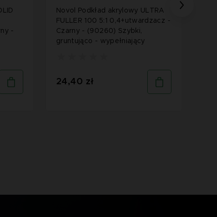
OLID
Novol Podkład akrylowy ULTRA
Nov
FULLER 100 5:1 0,4+utwardzacz -
MEG
ny -
Czarny - (90260) Szybki,
90-
gruntująco - wypełniający
sch
dos
24,40 zł
18