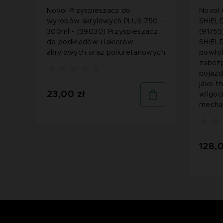
Novol Przyspieszacz do
Novol
wyrobów akrylowych PLUS 750 -
SHIELD
300ml - (39030) Przyspieszacz
(9175
do podkładów i lakierów
SHIEL
akrylowych oraz poliuretanowych
powłok
zabez
pojazd
jako t
23,00 zł
wilgoc
mecha
128,0