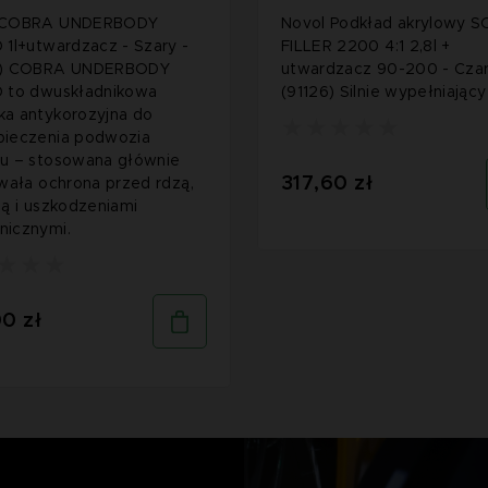
 COBRA UNDERBODY
Novol Podkład akrylowy S
 1l+utwardzacz - Szary -
FILLER 2200 4:1 2,8l +
5) COBRA UNDERBODY
utwardzacz 90-200 - Czar
D to dwuskładnikowa
(91126) Silnie wypełniający
a antykorozyjna do
pieczenia podwozia
u – stosowana głównie
317,60 zł
rwała ochrona przed rdzą,
ią i uszkodzeniami
nicznymi.
0 zł