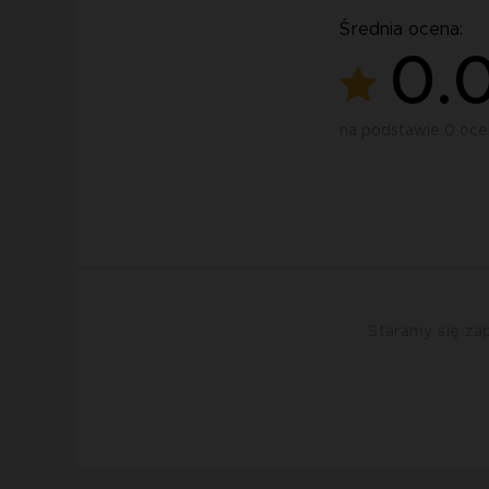
Średnia ocena:
0.
na podstawie 0 oce
Staramy się zap