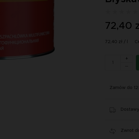
72,40 z
72,40 zł / l
C
+
Zamów do 12
Dostawy 
Zwrot do