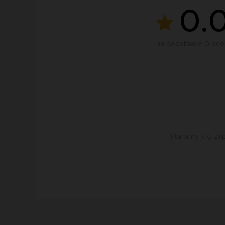
0.
na podstawie 0 oce
Staramy się zap