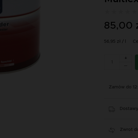
85,00 
56,95 zł / l
Ce
+
Zamów do 12
Dostawy 
Zwrot do