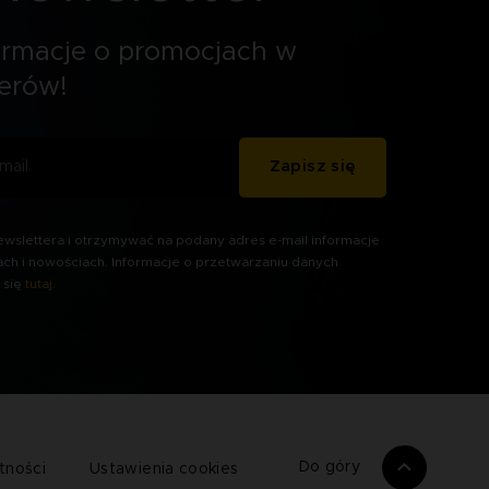
ormacje o promocjach w
erów!
Zapisz się
wslettera i otrzymywać na podany adres e-mail informacje
ach i nowościach. Informacje o przetwarzaniu danych
 się
tutaj
.
Do góry
tności
Ustawienia cookies