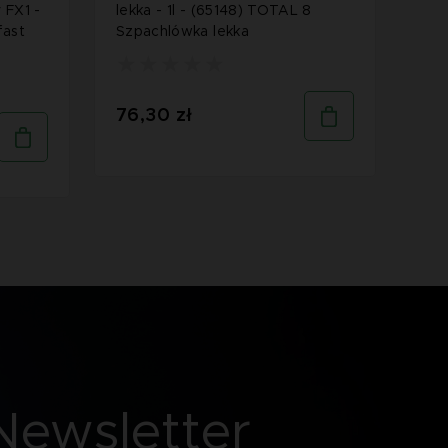
 FX1 -
lekka - 1l - (65148) TOTAL 8
Mul
fast
Szpachlówka lekka
4l 
P50
akr
Biał
76,30 zł
32
Newsletter