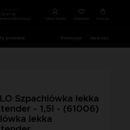
 wyborze?
678 47 35
Ulubione
Twoje Konto
Koszyk
entrumlakierow.pl
ły polerskie
Promocje
Nowości
O Szpachlówka lekka
tender - 1,5l - (61006)
lówka lekka
xtender