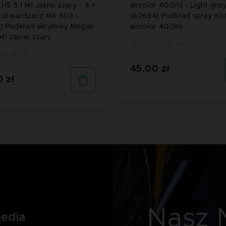
HS 5:1 M1 Jasno szary - 1l +
aircolor 400ml - Light grey
 utwardzacz MX 603 -
(62694) Podkład spray Iso
) Podkład akrylowy Megax
aircolor 400ml
 M1 Jasno szary
45,00 zł
 zł
Nasz 
media