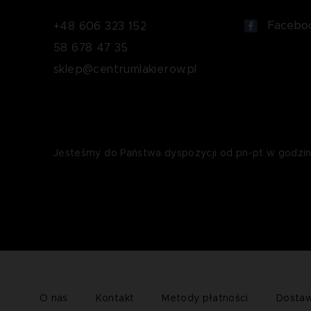
Facebo
+48 606 323 152
58 678 47 35
sklep@centrumlakierow.pl
Jesteśmy do Państwa dyspozycji od pn-pt w godzin
O nas
Kontakt
Metody płatności
Dosta