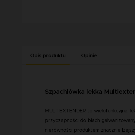
Opis produktu
Opinie
Szpachlówka lekka Multiexte
MULTIEXTENDER to wielofunkcyjna, lekk
przyczepności do blach galwanizowanyc
nierówności produktem znacznie lżejsz