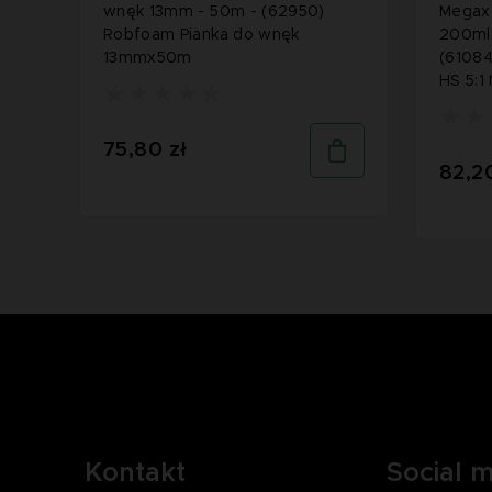
wnęk 13mm - 50m - (62950)
Megax 
Robfoam Pianka do wnęk
200ml
13mmx50m
(61084
HS 5:1
75,80 zł
82,20
Kontakt
Social 