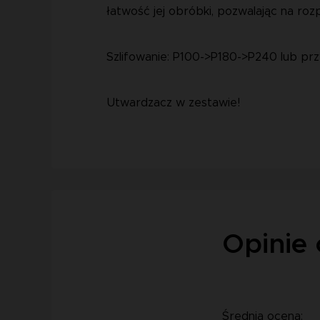
łatwość jej obróbki, pozwalając na roz
Szlifowanie: P100->P180->P240 lub pr
Utwardzacz w zestawie!
Opinie 
Średnia ocena: