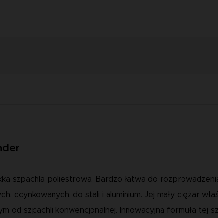
nder
a szpachla poliestrowa. Bardzo łatwa do rozprowadzenia, o
h, ocynkowanych, do stali i aluminium. Jej mały ciężar wł
ym od szpachli konwencjonalnej. Innowacyjna formuła tej 