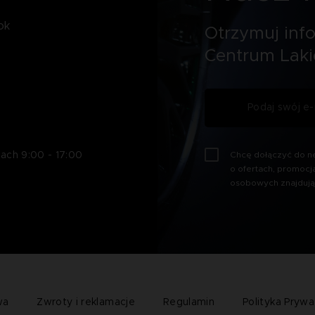
ok
Otrzymuj inf
Centrum Laki
Chcę dołączyć do ne
ach 9:00 - 17:00
o ofertach, promocj
osobowych znajdują
wa
Zwroty i reklamacje
Regulamin
Polityka Prywa