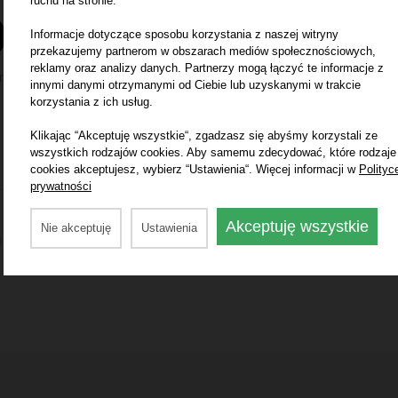
ruchu na stronie.
4
0
Informacje dotyczące sposobu korzystania z naszej witryny
3
przekazujemy partnerom w obszarach mediów społecznościowych,
2
reklamy oraz analizy danych. Partnerzy mogą łączyć te informacje z
n
innymi danymi otrzymanymi od Ciebie lub uzyskanymi w trakcie
1
korzystania z ich usług.
Klikając “Akceptuję wszystkie“, zgadzasz się abyśmy korzystali ze
Posiadasz ten produkt? Pomóż innym i dodaj swoją opinię
wszystkich rodzajów cookies. Aby samemu zdecydować, które rodzaje
cookies akceptujesz, wybierz “Ustawienia“. Więcej informacji w
Polityc
prywatności
Dodaj opinię
Akceptuję wszystkie
Nie akceptuję
Ustawienia
ewnić, aby publikowane opinie pochodziły od klientów, którzy 
naszym sklepie.