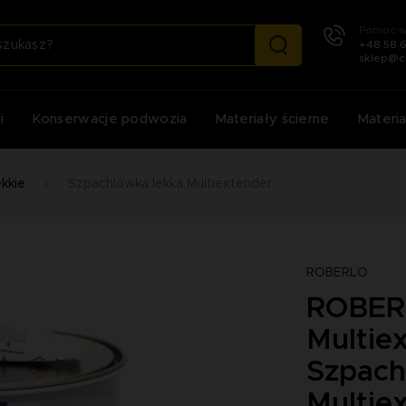
Pomoc w
+48 58 
sklep@c
i
Konserwacje podwozia
Materiały ścierne
Materia
kkie
Szpachlówka lekka Multiextender
ROBERLO
ROBERL
Multiex
Szpach
Multie