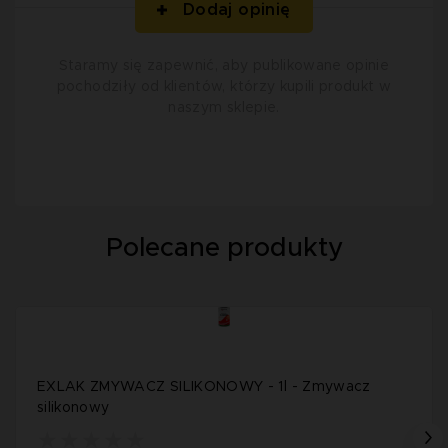
Dodaj opinię
Staramy się zapewnić, aby publikowane opinie
pochodziły od klientów, którzy kupili produkt w
naszym sklepie.
Polecane produkty
EXLAK ZMYWACZ SILIKONOWY - 1l - Zmywacz
silikonowy