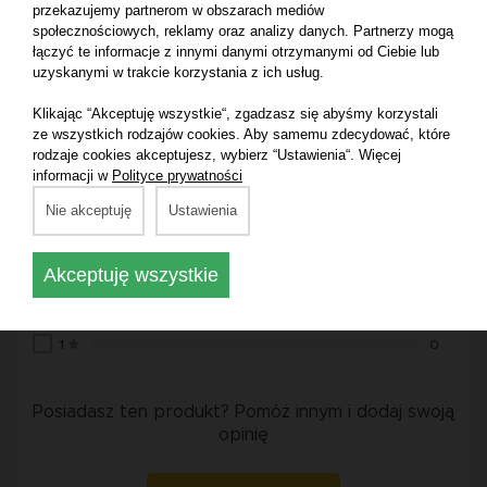
przekazujemy partnerom w obszarach mediów
Opinie o produkcie:
społecznościowych, reklamy oraz analizy danych. Partnerzy mogą
łączyć te informacje z innymi danymi otrzymanymi od Ciebie lub
uzyskanymi w trakcie korzystania z ich usług.
Średnia ocena:
Klikając “Akceptuję wszystkie“, zgadzasz się abyśmy korzystali
0.0
ze wszystkich rodzajów cookies. Aby samemu zdecydować, które
rodzaje cookies akceptujesz, wybierz “Ustawienia“. Więcej
informacji w
Polityce prywatności
na podstawie 0 ocen
Nie akceptuję
Ustawienia
5
0
4
0
Akceptuję wszystkie
3
0
2
0
1
0
Posiadasz ten produkt? Pomóż innym i dodaj swoją
opinię